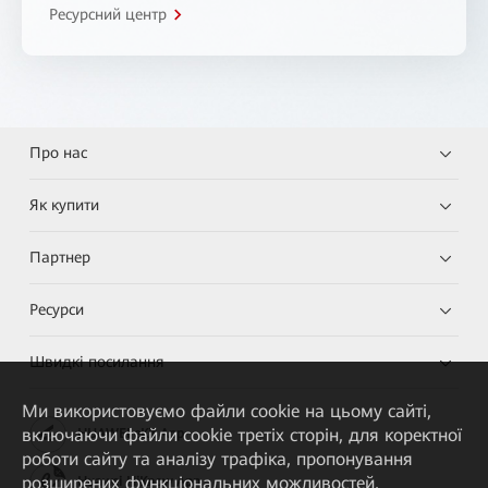
Ресурсний центр
Про нас
Як купити
Партнер
Ресурси
Швидкі посилання
Ми використовуємо файли cookie на цьому сайті,
включаючи файли cookie третіх сторін, для коректної
HUAWEI eKit App
роботи сайту та аналізу трафіка, пропонування
розширених функціональних можливостей,
Huawei HiKnow App