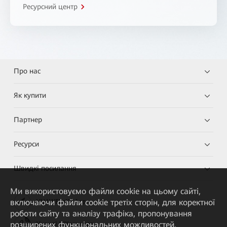
Ресурсний центр
Про нас
Як купити
Партнер
Ресурси
Швидкі посилання
Ми використовуємо файли cookie на цьому сайті,
включаючи файли cookie третіх сторін, для коректної
HUAWEI eKit App
роботи сайту та аналізу трафіка, пропонування
розширених функціональних можливостей,
Huawei HiKnow App