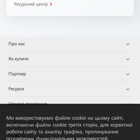
Ресурсний центр
Про нас
Як купити
Партнер
Ресурси
Швидкі посилання
Ми використовуємо файли cookie на цьому сайті,
включаючи файли cookie третіх сторін, для коректної
HUAWEI eKit App
роботи сайту та аналізу трафіка, пропонування
розширених функціональних можливостей,
Huawei HiKnow App