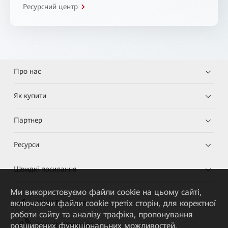
Ресурсний центр
Про нас
Як купити
Партнер
Ресурси
Швидкі посилання
Ми використовуємо файли cookie на цьому сайті,
включаючи файли cookie третіх сторін, для коректної
HUAWEI eKit App
роботи сайту та аналізу трафіка, пропонування
розширених функціональних можливостей,
Huawei HiKnow App