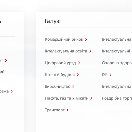
ь
Галузі
Комерційний ринок
Інтелектуальна
Інтелектуальна освіта
Інтелектуальні
йт
Цифровий уряд
Охорона здоро
ний
Готелі й будівлі
ISP
Виробництво
Інтелектуальна
режа
Нафта, газ та хімікати
Роздрібна торг
Транспорт