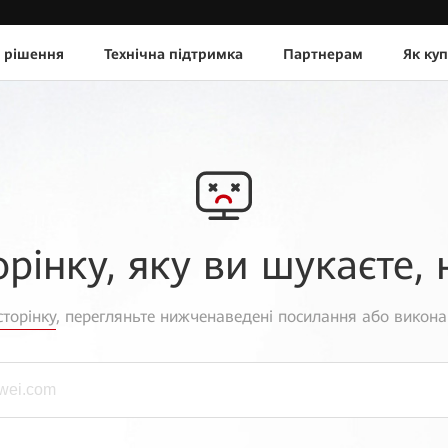
 рішення
Технічна підтримка
Партнерам
Як ку
орінку, яку ви шукаєте, 
торінку
, перегляньте нижченаведені посилання або викона