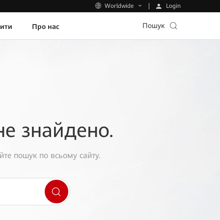
Login
Worldwide
Пошук
пити
Про нас
не знайдено.
йте пошук по всьому сайту.