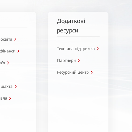
Додаткові
ресурси
 освіта
Технічна підтримка
 фінанси
Партнери
в'я
Ресурсний центр
 шахта
івля