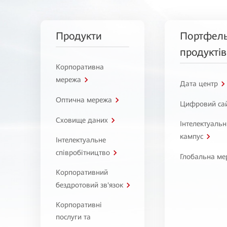
Продукти
Портфел
продуктів
Корпоративна
мережа
Дата центр
Оптична мережа
Цифровий са
Сховище даних
Інтелектуаль
кампус
Інтелектуальне
співробітництво
Глобальна ме
Корпоративний
бездротовий зв'язок
Корпоративні
послуги та