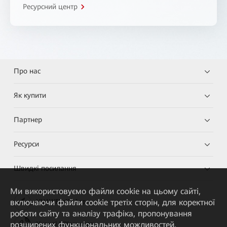
Ресурсний центр
Про нас
Як купити
Партнер
Ресурси
Швидкі посилання
Ми використовуємо файли cookie на цьому сайті,
включаючи файли cookie третіх сторін, для коректної
HUAWEI eKit App
роботи сайту та аналізу трафіка, пропонування
розширених функціональних можливостей,
Huawei HiKnow App