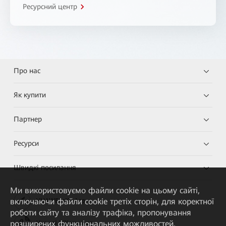
Ресурсний центр
Про нас
Як купити
Партнер
Ресурси
Швидкі посилання
Ми використовуємо файли cookie на цьому сайті,
включаючи файли cookie третіх сторін, для коректної
HUAWEI eKit App
роботи сайту та аналізу трафіка, пропонування
розширених функціональних можливостей,
Huawei HiKnow App