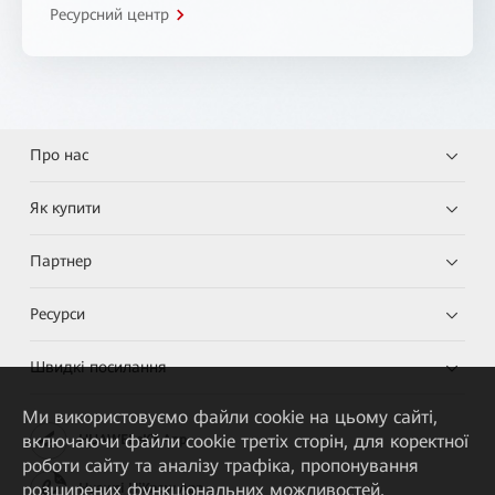
Ресурсний центр
Про нас
Як купити
Партнер
Ресурси
Швидкі посилання
Ми використовуємо файли cookie на цьому сайті,
включаючи файли cookie третіх сторін, для коректної
HUAWEI eKit App
роботи сайту та аналізу трафіка, пропонування
розширених функціональних можливостей,
Huawei HiKnow App