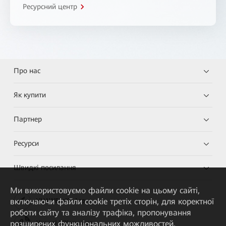
Ресурсний центр
Про нас
Як купити
Партнер
Ресурси
Швидкі посилання
Ми використовуємо файли cookie на цьому сайті,
включаючи файли cookie третіх сторін, для коректної
HUAWEI eKit App
роботи сайту та аналізу трафіка, пропонування
розширених функціональних можливостей,
Huawei HiKnow App