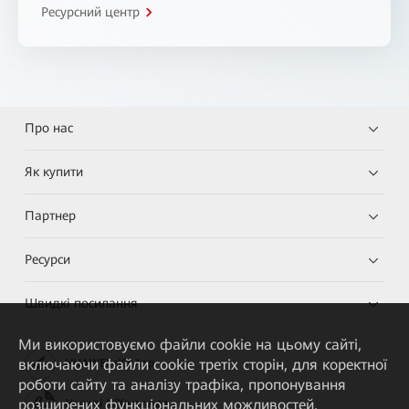
Ресурсний центр
Про нас
Як купити
Партнер
Ресурси
Швидкі посилання
Ми використовуємо файли cookie на цьому сайті,
включаючи файли cookie третіх сторін, для коректної
HUAWEI eKit App
роботи сайту та аналізу трафіка, пропонування
розширених функціональних можливостей,
Huawei HiKnow App