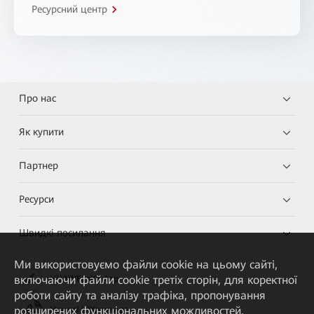
Ресурсний центр
Про нас
Як купити
Партнер
Ресурси
Швидкі посилання
Ми використовуємо файли cookie на цьому сайті,
включаючи файли cookie третіх сторін, для коректної
HUAWEI eKit App
роботи сайту та аналізу трафіка, пропонування
розширених функціональних можливостей,
Huawei HiKnow App