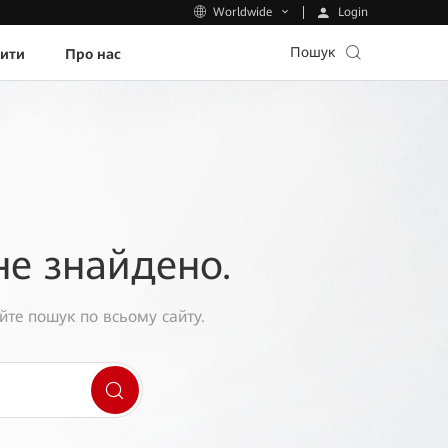
Login
Worldwide
Пошук
пити
Про нас
не знайдено.
йте пошук по всьому сайту.