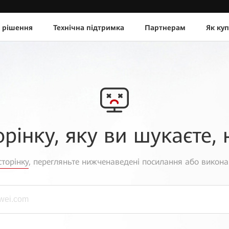
 рішення
Технічна підтримка
Партнерам
Як ку
орінку, яку ви шукаєте, 
торінку
, перегляньте нижченаведені посилання або викона