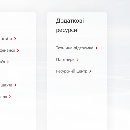
Додаткові
ресурси
 освіта
Технічна підтримка
 фінанси
Партнери
в'я
Ресурсний центр
 шахта
івля