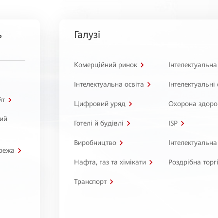
ь
Галузі
Комерційний ринок
Інтелектуальна
Інтелектуальна освіта
Інтелектуальні
йт
Цифровий уряд
Охорона здоро
ний
Готелі й будівлі
ISP
Виробництво
Інтелектуальна
режа
Нафта, газ та хімікати
Роздрібна торг
Транспорт