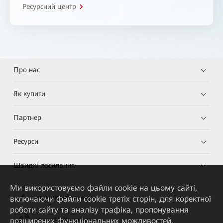
Ресурсний центр
Про нас
Як купити
Партнер
Ресурси
Швидкі посилання
Ми використовуємо файли cookie на цьому сайті,
включаючи файли cookie третіх сторін, для коректної
HUAWEI eKit App
роботи сайту та аналізу трафіка, пропонування
розширених функціональних можливостей,
Huawei HiKnow App