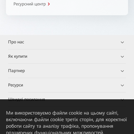
Ресурсний центр
Про нас
Як купити
Партнер
Ресурси
Швидкі посилання
Ми використовуємо файли cookie на цьому сайті,
включаючи файли cookie третіх сторін, для коректної
HUAWEI eKit App
роботи сайту та аналізу трафіка, пропонування
розширених функціональних можливостей,
Huawei HiKnow App