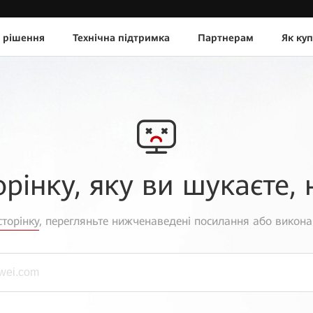
 рішення
Технічна підтримка
Партнерам
Як ку
орінку, яку ви шукаєте, 
торінку
, перегляньте нижченаведені посилання або викона