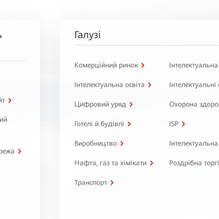
ь
Галузі
Комерційний ринок
Інтелектуальна
Інтелектуальна освіта
Інтелектуальні
йт
Цифровий уряд
Охорона здоро
ний
Готелі й будівлі
ISP
Виробництво
Інтелектуальна
режа
Нафта, газ та хімікати
Роздрібна торг
Транспорт