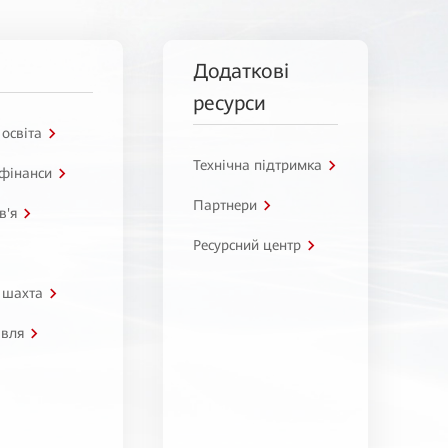
Додаткові
ресурси
 освіта
Технічна підтримка
 фінанси
Партнери
в'я
Ресурсний центр
 шахта
івля