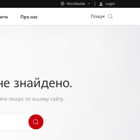
Login
Worldwide
Пошук
пити
Про нас
не знайдено.
йте пошук по всьому сайту.