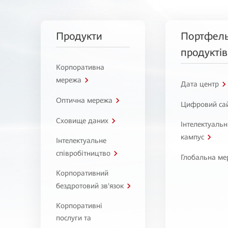
Продукти
Портфел
продуктів
Корпоративна
мережа
Дата центр
Оптична мережа
Цифровий са
Сховище даних
Інтелектуаль
кампус
Інтелектуальне
співробітництво
Глобальна ме
Корпоративний
бездротовий зв'язок
Корпоративні
послуги та