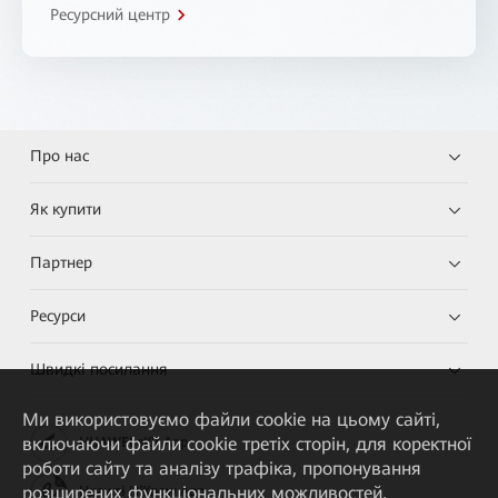
Ресурсний центр
Про нас
Як купити
Партнер
Ресурси
Швидкі посилання
Ми використовуємо файли cookie на цьому сайті,
включаючи файли cookie третіх сторін, для коректної
HUAWEI eKit App
роботи сайту та аналізу трафіка, пропонування
розширених функціональних можливостей,
Huawei HiKnow App