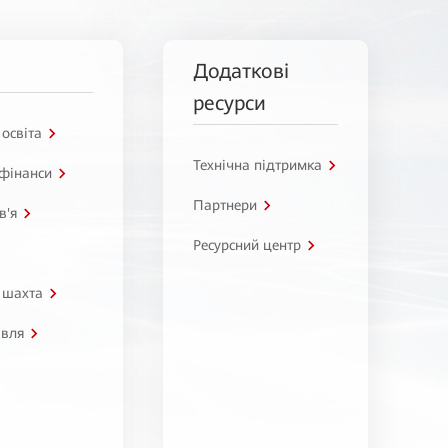
Додаткові
ресурси
 освіта
Технічна підтримка
 фінанси
Партнери
в'я
Ресурсний центр
 шахта
івля