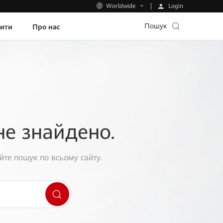
Login
Worldwide
Пошук
пити
Про нас
не знайдено.
йте пошук по всьому сайту.