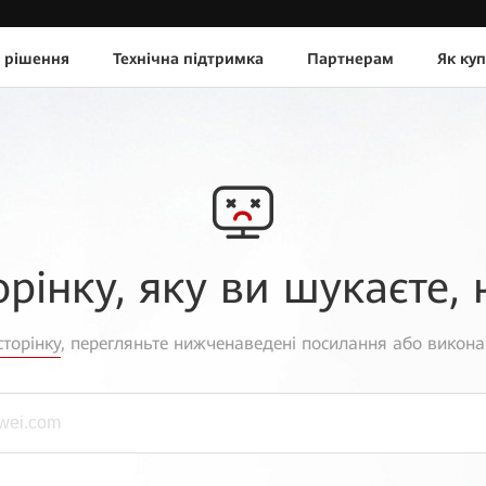
 рішення
Технічна підтримка
Партнерам
Як ку
орінку, яку ви шукаєте, 
торінку
, перегляньте нижченаведені посилання або викона