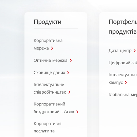
Продукти
Портфел
продуктів
Корпоративна
мережа
Дата центр
Оптична мережа
Цифровий са
Сховище даних
Інтелектуаль
кампус
Інтелектуальне
співробітництво
Глобальна ме
Корпоративний
бездротовий зв'язок
Корпоративні
послуги та