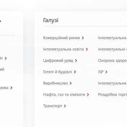
ь
Галузі
Комерційний ринок
Інтелектуальна
Інтелектуальна освіта
Інтелектуальні
йт
Цифровий уряд
Охорона здоро
ний
Готелі й будівлі
ISP
Виробництво
Інтелектуальна
режа
Нафта, газ та хімікати
Роздрібна торг
Транспорт