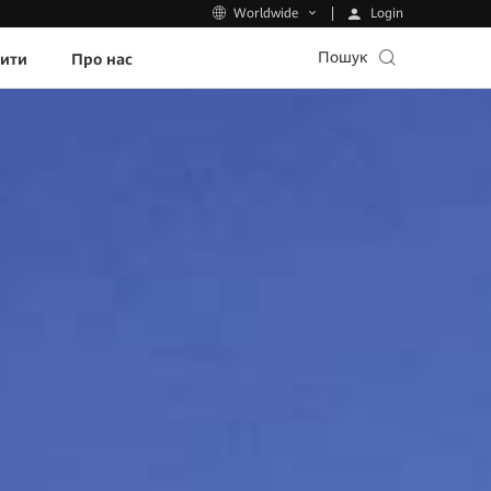
Login
Worldwide
Пошук
пити
Про нас