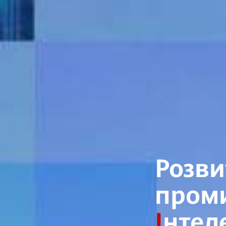
Розви
пром
І
нтел