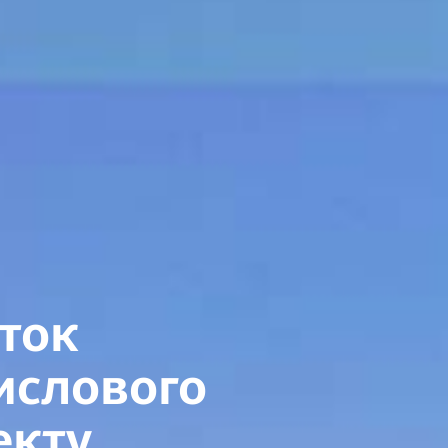
ток
ислового
екту