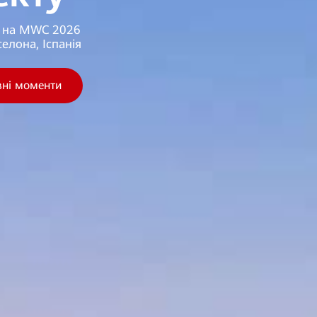
e на MWC 2026
елона, Іспанія
вні моменти