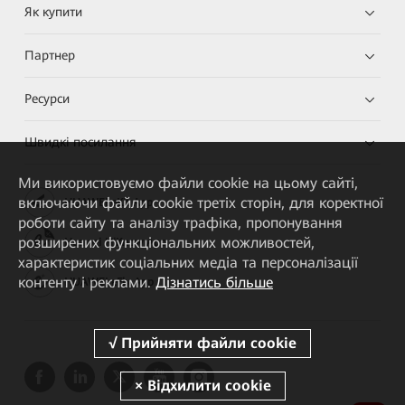
Як купити
Партнер
Ресурси
Швидкі посилання
Ми використовуємо файли cookie на цьому сайті,
включаючи файли cookie третіх сторін, для коректної
HUAWEI eKit App
роботи сайту та аналізу трафіка, пропонування
розширених функціональних можливостей,
Huawei HiKnow App
характеристик соціальних медіа та персоналізації
контенту і реклами.
Дізнатись більше
HUAWEI eFly App