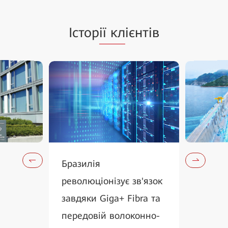
Істор
ії кл
ієнтів
Бразилія
революціонізує зв'язок
завдяки Giga+ Fibra та
передовій волоконно-