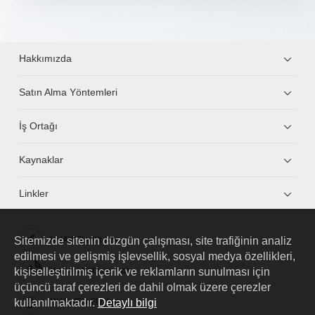
Hakkımızda
Satın Alma Yöntemleri
İş Ortağı
Kaynaklar
Linkler
Sitemizde sitenin düzgün çalışması, site trafiğinin analiz
HUAWEI eKit App
edilmesi ve gelişmiş işlevsellik, sosyal medya özellikleri,
kişiselleştirilmiş içerik ve reklamların sunulması için
Huawei HiKnow App
üçüncü taraf çerezleri de dahil olmak üzere çerezler
kullanılmaktadır.
Detaylı bilgi
HUAWEI eFly App