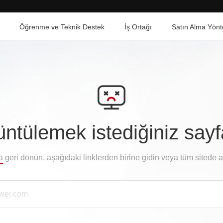
Öğrenme ve Teknik Destek
İş Ortağı
Satın Alma Yönt
ntülemek istediğiniz say
a
geri dönün, aşağıdaki linklerden birine gidin veya tüm sitede 