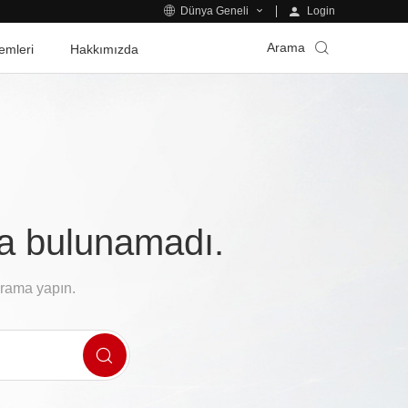
Login
Dünya Geneli
Arama
emleri
Hakkımızda
fa bulunamadı.
arama yapın.