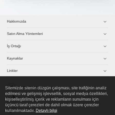
Hakkımızda
Satın Alma Yöntemleri
İş Ortağı
Kaynaklar
Linkler
Sitemizde sitenin düzgün çalışması, site trafiğinin analiz
HUAWEI eKit App
edilmesi ve gelişmiş işlevsellik, sosyal medya özellikleri,
kişiselleştirilmiş içerik ve reklamların sunulması için
Huawei HiKnow App
üçüncü taraf çerezleri de dahil olmak üzere çerezler
kullanılmaktadır.
Detaylı bilgi
HUAWEI eFly App