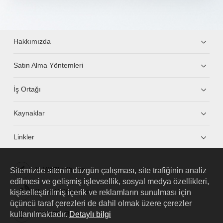
Hakkımızda
Satın Alma Yöntemleri
İş Ortağı
Kaynaklar
Linkler
Sitemizde sitenin düzgün çalışması, site trafiğinin analiz
HUAWEI eKit App
edilmesi ve gelişmiş işlevsellik, sosyal medya özellikleri,
kişiselleştirilmiş içerik ve reklamların sunulması için
Huawei HiKnow App
üçüncü taraf çerezleri de dahil olmak üzere çerezler
kullanılmaktadır.
Detaylı bilgi
HUAWEI eFly App