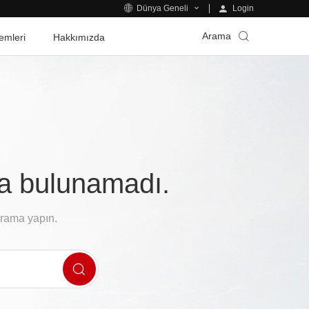
Login
Dünya Geneli
Arama
emleri
Hakkımızda
fa bulunamadı.
arama yapın.