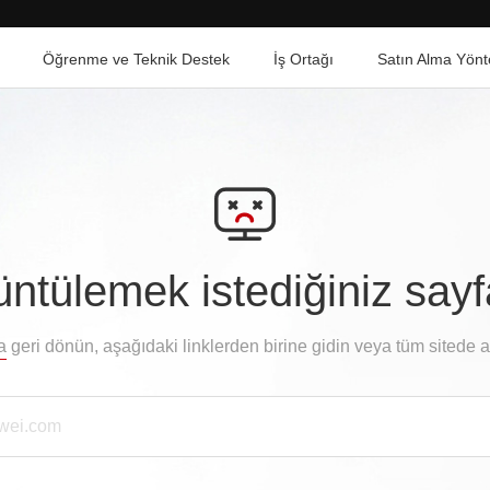
Öğrenme ve Teknik Destek
İş Ortağı
Satın Alma Yönt
ntülemek istediğiniz say
a
geri dönün, aşağıdaki linklerden birine gidin veya tüm sitede 