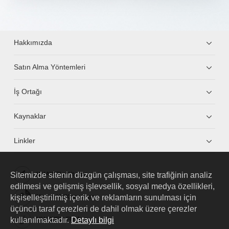
Hakkımızda
Satın Alma Yöntemleri
İş Ortağı
Kaynaklar
Linkler
Sitemizde sitenin düzgün çalışması, site trafiğinin analiz
HUAWEI eKit App
edilmesi ve gelişmiş işlevsellik, sosyal medya özellikleri,
kişiselleştirilmiş içerik ve reklamların sunulması için
Huawei HiKnow App
üçüncü taraf çerezleri de dahil olmak üzere çerezler
kullanılmaktadır.
Detaylı bilgi
HUAWEI eFly App