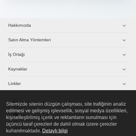
Hakkımızda
Satın Alma Yöntemleri
İş Ortağı
Kaynaklar
Linkler
Sitemizde sitenin düzgün çalışması, site trafiğinin analiz
HUAWEI eKit App
edilmesi ve gelişmiş işlevsellik, sosyal medya özellikleri,
kişiselleştirilmiş içerik ve reklamların sunulması için
Huawei HiKnow App
üçüncü taraf çerezleri de dahil olmak üzere çerezler
kullanılmaktadır.
Detaylı bilgi
HUAWEI eFly App