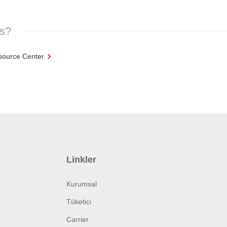
es?
source Center
Linkler
i
Kurumsal
Tüketici
Carrier