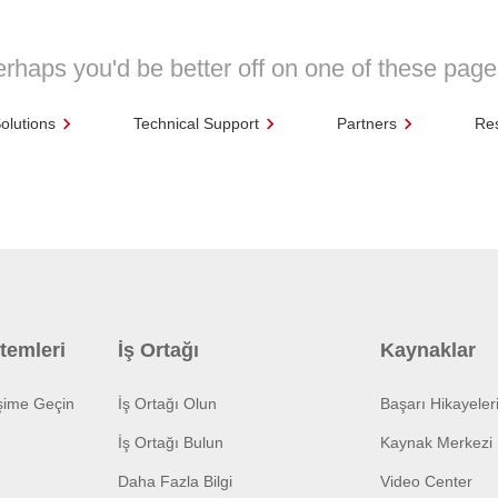
rhaps you'd be better off on one of these pag
olutions
Technical Support
Partners
Re
temleri
İş Ortağı
Kaynaklar
işime Geçin
İş Ortağı Olun
Başarı Hikayeler
İş Ortağı Bulun
Kaynak Merkezi
Daha Fazla Bilgi
Video Center