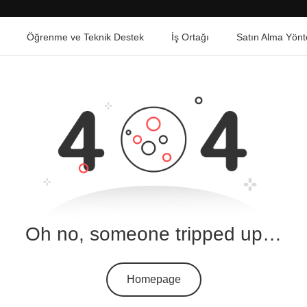
Öğrenme ve Teknik Destek
İş Ortağı
Satın Alma Yönt
Oh no, someone tripped up…
Homepage