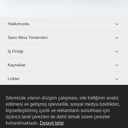
Hakkımızda
Satın Alma Yöntemleri
İş Ortağı
Kaynaklar
Linkler
Sitemizde sitenin düzgün çalışması, site trafiğinin analiz
HUAWEI eKit App
edilmesi ve gelişmiş işlevsellik, sosyal medya özellikleri,
kişiselleştirilmiş içerik ve reklamların sunulması için
Huawei HiKnow App
üçüncü taraf çerezleri de dahil olmak üzere çerezler
kullanılmaktadır.
Detaylı bilgi
HUAWEI eFly App