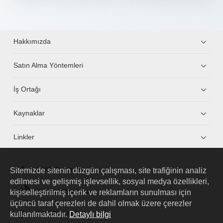
Hakkımızda
Satın Alma Yöntemleri
İş Ortağı
Kaynaklar
Linkler
Sitemizde sitenin düzgün çalışması, site trafiğinin analiz
HUAWEI eKit App
edilmesi ve gelişmiş işlevsellik, sosyal medya özellikleri,
kişiselleştirilmiş içerik ve reklamların sunulması için
Huawei HiKnow App
üçüncü taraf çerezleri de dahil olmak üzere çerezler
kullanılmaktadır.
Detaylı bilgi
HUAWEI eFly App