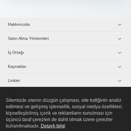
Hakkımızda
Satın Alma Yöntemleri
İş Ortağı
Kaynaklar
Linkler
Sitemizde sitenin düzgün çalışması, site trafiğinin analiz
HUAWEI eKit App
edilmesi ve gelişmiş işlevsellik, sosyal medya özellikleri,
kişiselleştirilmiş içerik ve reklamların sunulması için
Huawei HiKnow App
üçüncü taraf çerezleri de dahil olmak üzere çerezler
kullanılmaktadır.
Detaylı bilgi
HUAWEI eFly App