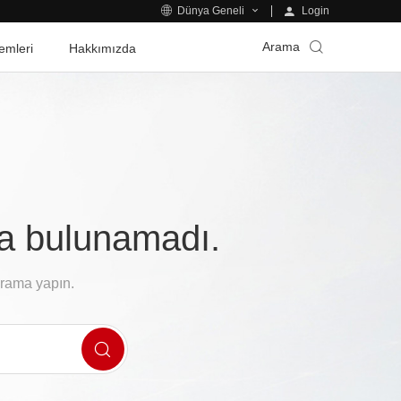
Login
Dünya Geneli
Arama
emleri
Hakkımızda
fa bulunamadı.
arama yapın.