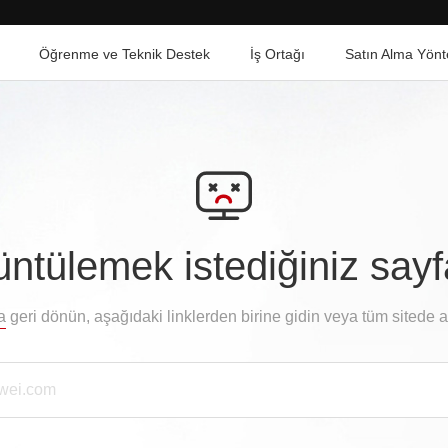
Öğrenme ve Teknik Destek
İş Ortağı
Satın Alma Yönt
ntülemek istediğiniz say
a
geri dönün, aşağıdaki linklerden birine gidin veya tüm sitede 