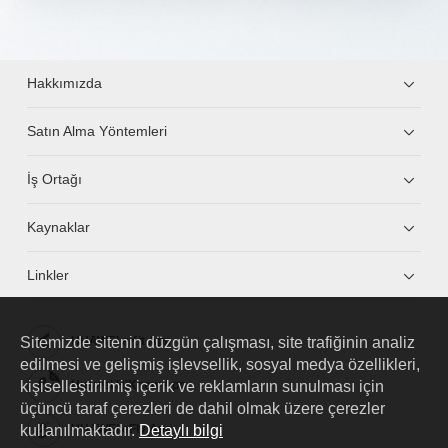
Hakkımızda
Satın Alma Yöntemleri
İş Ortağı
Kaynaklar
Linkler
Sitemizde sitenin düzgün çalışması, site trafiğinin analiz
HUAWEI eKit App
edilmesi ve gelişmiş işlevsellik, sosyal medya özellikleri,
kişiselleştirilmiş içerik ve reklamların sunulması için
Huawei HiKnow App
üçüncü taraf çerezleri de dahil olmak üzere çerezler
kullanılmaktadır.
Detaylı bilgi
HUAWEI eFly App