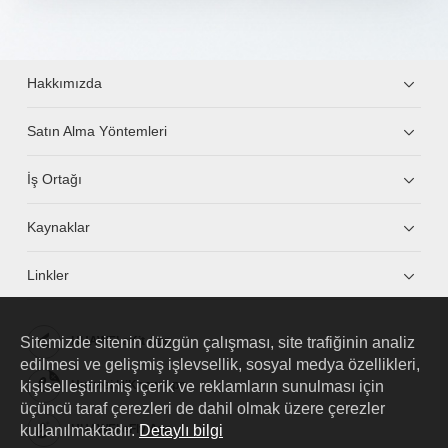
Hakkımızda
Satın Alma Yöntemleri
İş Ortağı
Kaynaklar
Linkler
Sitemizde sitenin düzgün çalışması, site trafiğinin analiz
HUAWEI eKit App
edilmesi ve gelişmiş işlevsellik, sosyal medya özellikleri,
kişiselleştirilmiş içerik ve reklamların sunulması için
Huawei HiKnow App
üçüncü taraf çerezleri de dahil olmak üzere çerezler
kullanılmaktadır.
Detaylı bilgi
HUAWEI eFly App