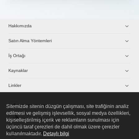
Hakkımızda
Satın Alma Yöntemleri
İş Ortağı
Kaynaklar
Linkler
Sitemizde sitenin düzgün çalışması, site trafiğinin analiz
HUAWEI eKit App
edilmesi ve gelişmiş işlevsellik, sosyal medya özellikleri,
kişiselleştirilmiş içerik ve reklamların sunulması için
Huawei HiKnow App
üçüncü taraf çerezleri de dahil olmak üzere çerezler
kullanılmaktadır.
Detaylı bilgi
HUAWEI eFly App