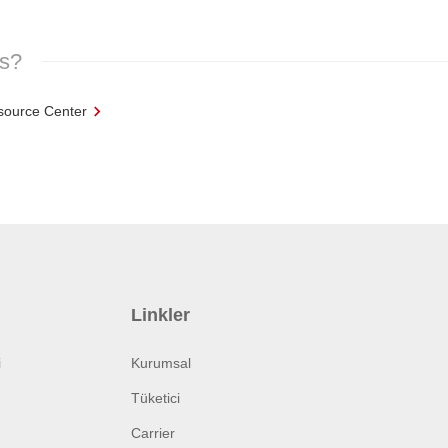
es?
source Center
Linkler
i
Kurumsal
Tüketici
Carrier