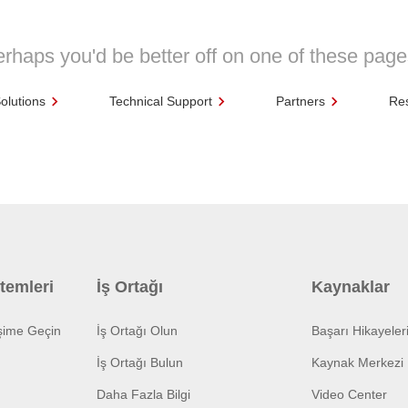
rhaps you'd be better off on one of these pag
olutions
Technical Support
Partners
Re
temleri
İş Ortağı
Kaynaklar
işime Geçin
İş Ortağı Olun
Başarı Hikayeler
İş Ortağı Bulun
Kaynak Merkezi
Daha Fazla Bilgi
Video Center