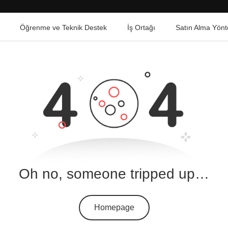
Öğrenme ve Teknik Destek
İş Ortağı
Satın Alma Yönt
Oh no, someone tripped up…
Homepage