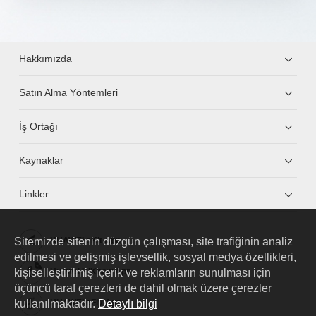
Hakkımızda
Satın Alma Yöntemleri
İş Ortağı
Kaynaklar
Linkler
Sitemizde sitenin düzgün çalışması, site trafiğinin analiz
HUAWEI eKit App
edilmesi ve gelişmiş işlevsellik, sosyal medya özellikleri,
kişiselleştirilmiş içerik ve reklamların sunulması için
Huawei HiKnow App
üçüncü taraf çerezleri de dahil olmak üzere çerezler
kullanılmaktadır.
Detaylı bilgi
HUAWEI eFly App