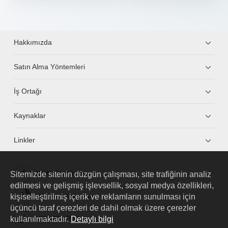
Hakkımızda
Satın Alma Yöntemleri
İş Ortağı
Kaynaklar
Linkler
Sitemizde sitenin düzgün çalışması, site trafiğinin analiz
HUAWEI eKit App
edilmesi ve gelişmiş işlevsellik, sosyal medya özellikleri,
kişiselleştirilmiş içerik ve reklamların sunulması için
Huawei HiKnow App
üçüncü taraf çerezleri de dahil olmak üzere çerezler
kullanılmaktadır.
Detaylı bilgi
HUAWEI eFly App