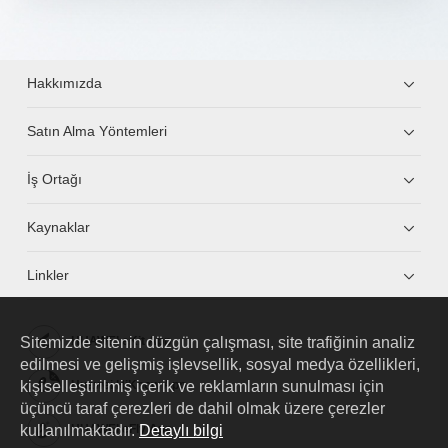
Hakkımızda
Satın Alma Yöntemleri
İş Ortağı
Kaynaklar
Linkler
Sitemizde sitenin düzgün çalışması, site trafiğinin analiz
HUAWEI eKit App
edilmesi ve gelişmiş işlevsellik, sosyal medya özellikleri,
kişiselleştirilmiş içerik ve reklamların sunulması için
Huawei HiKnow App
üçüncü taraf çerezleri de dahil olmak üzere çerezler
kullanılmaktadır.
Detaylı bilgi
HUAWEI eFly App