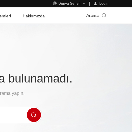
Login
Dünya Geneli
Arama
emleri
Hakkımızda
fa bulunamadı.
arama yapın.