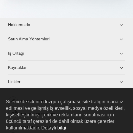
Hakkımızda
Satın Alma Yöntemleri
İş Ortağı
Kaynaklar
Linkler
Sitemizde sitenin düzgün çalışması, site trafiğinin analiz
HUAWEI eKit App
edilmesi ve gelişmiş işlevsellik, sosyal medya özellikleri,
kişiselleştirilmiş içerik ve reklamların sunulması için
Huawei HiKnow App
üçüncü taraf çerezleri de dahil olmak üzere çerezler
kullanılmaktadır.
Detaylı bilgi
HUAWEI eFly App