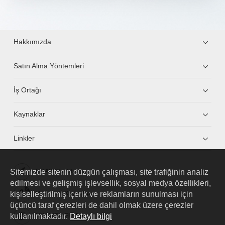
Hakkımızda
Satın Alma Yöntemleri
İş Ortağı
Kaynaklar
Linkler
Sitemizde sitenin düzgün çalışması, site trafiğinin analiz
HUAWEI eKit App
edilmesi ve gelişmiş işlevsellik, sosyal medya özellikleri,
kişiselleştirilmiş içerik ve reklamların sunulması için
Huawei HiKnow App
üçüncü taraf çerezleri de dahil olmak üzere çerezler
kullanılmaktadır.
Detaylı bilgi
HUAWEI eFly App