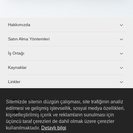
Hakkımızda
Satın Alma Yöntemleri
İş Ortağı
Kaynaklar
Linkler
Sitemizde sitenin düzgün çalışması, site trafiğinin analiz
HUAWEI eKit App
edilmesi ve gelişmiş işlevsellik, sosyal medya özellikleri,
kişiselleştirilmiş içerik ve reklamların sunulması için
Huawei HiKnow App
üçüncü taraf çerezleri de dahil olmak üzere çerezler
kullanılmaktadır.
Detaylı bilgi
HUAWEI eFly App