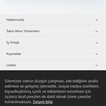
Hakkımızda
Satın Alma Yöntemleri
İş Ortağı
Kaynaklar
Linkler
Sitemizde sitenin düzgün çalışması, site trafiğinin analiz
HUAWEI eKit App
edilmesi ve gelişmiş işlevsellik, sosyal medya özellikleri,
kişiselleştirilmiş içerik ve reklamların sunulması için
Huawei HiKnow App
üçüncü taraf çerezleri de dahil olmak üzere çerezler
kullanılmaktadır.
Detaylı bilgi
HUAWEI eFly App