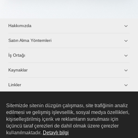
Hakkımızda
Satın Alma Yöntemleri
İş Ortağı
Kaynaklar
Linkler
Sitemizde sitenin düzgün çalışması, site trafiğinin analiz
HUAWEI eKit App
edilmesi ve gelişmiş işlevsellik, sosyal medya özellikleri,
kişiselleştirilmiş içerik ve reklamların sunulması için
Huawei HiKnow App
üçüncü taraf çerezleri de dahil olmak üzere çerezler
kullanılmaktadır.
Detaylı bilgi
HUAWEI eFly App