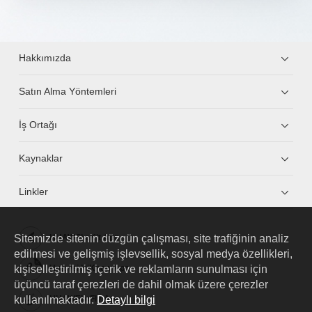
Hakkımızda
Satın Alma Yöntemleri
İş Ortağı
Kaynaklar
Linkler
Sitemizde sitenin düzgün çalışması, site trafiğinin analiz
HUAWEI eKit App
edilmesi ve gelişmiş işlevsellik, sosyal medya özellikleri,
kişiselleştirilmiş içerik ve reklamların sunulması için
Huawei HiKnow App
üçüncü taraf çerezleri de dahil olmak üzere çerezler
kullanılmaktadır.
Detaylı bilgi
HUAWEI eFly App