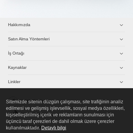
Hakkımızda
Satın Alma Yöntemleri
İş Ortağı
Kaynaklar
Linkler
Sitemizde sitenin düzgün çalışması, site trafiğinin analiz
HUAWEI eKit App
edilmesi ve gelişmiş işlevsellik, sosyal medya özellikleri,
kişiselleştirilmiş içerik ve reklamların sunulması için
Huawei HiKnow App
üçüncü taraf çerezleri de dahil olmak üzere çerezler
kullanılmaktadır.
Detaylı bilgi
HUAWEI eFly App