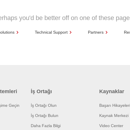
rhaps you'd be better off on one of these pag
olutions
Technical Support
Partners
Re
temleri
İş Ortağı
Kaynaklar
işime Geçin
İş Ortağı Olun
Başarı Hikayeler
İş Ortağı Bulun
Kaynak Merkezi
Daha Fazla Bilgi
Video Center