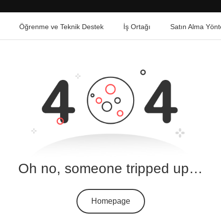
Öğrenme ve Teknik Destek
İş Ortağı
Satın Alma Yönt
Oh no, someone tripped up…
Homepage