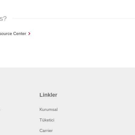
es?
source Center
Linkler
i
Kurumsal
Tüketici
Carrier