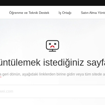
Öğrenme ve Teknik Destek
İş Ortağı
Satın Alma Yönt
ntülemek istediğiniz say
a
geri dönün, aşağıdaki linklerden birine gidin veya tüm sitede 