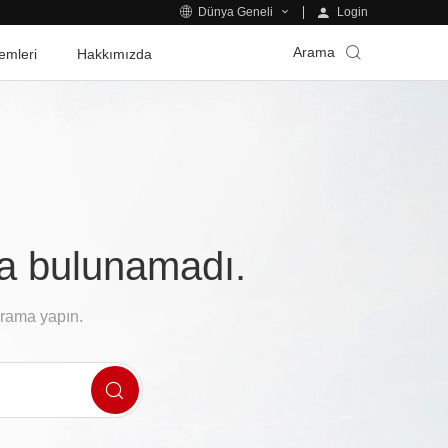
Login
Dünya Geneli
Arama
emleri
Hakkımızda
fa bulunamadı.
arama yapın.