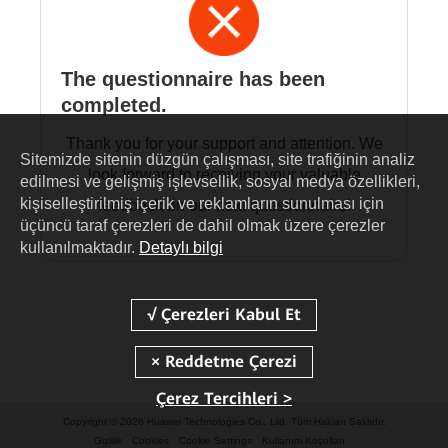
The questionnaire has been
completed.
Thank you for your support and attention. We
Sitemizde sitenin düzgün çalışması, site trafiğinin analiz
look forward to receiving your valuable
edilmesi ve gelişmiş işlevsellik, sosyal medya özellikleri,
kişiselleştirilmiş içerik ve reklamların sunulması için
feedback on our next questionnaire!
üçüncü taraf çerezleri de dahil olmak üzere çerezler
kullanılmaktadır.
Detaylı bilgi
Çerez Tercihleri >
Copyright © 2026 Huawei Technologies Co., Ltd. Tüm Hakları Saklıdır.
Gizlilik
Cookies
Cookie Settings
Kullanım Koşulları