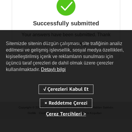
Successfully submitted
Your answers have been submitted. Thank
Sitemizde sitenin düzgün çalışması, site trafiğinin analiz
you for participating.
edilmesi ve gelişmiş işlevsellik, sosyal medya özellikleri,
kişiselleştirilmiş içerik ve reklamların sunulması için
üçüncü taraf çerezleri de dahil olmak üzere çerezler
kullanılmaktadır.
Detaylı bilgi
Copyright © 2026 Huawei Technologies Co., Ltd. Tüm Hakları Saklıdır.
Çerez Tercihleri >
Gizlilik
Cookies
Cookie Settings
Kullanım Koşulları